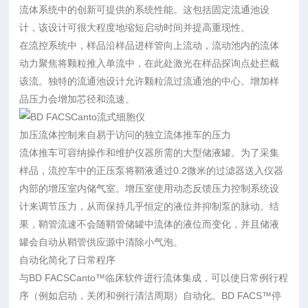
流体系统中的创新可提供的系统性能。这包括固定流通池设
计，该设计可很大程度地缩短启动时间并提高重现性。
在流控系统中，样品沿样品进样管向上流动，流动池内的流体
动力聚焦将颗粒推入单流中，在此处激光在样品探询点处拦截
该流。独特的流通池设计允许颗粒流过流通池的中心。增加样
品压力会增加芯径和流速。
加压流体控制来自易于访问的独立流体推车的压力
流体推车可容纳操作和维护仪器所需的大型储液罐。为了采集
样品，流控车中的正压泵将鞘液通过0.2微米的过滤器送入仪器
内部的增压室内储气室。增压室使用动态反馈压力控制系统设
计来调节压力，从而保持几乎恒定的液位并抑制泵的脉动。结
果，鞘管流速不会随鞘管储罐中流体的液位而变化，并且储液
罐会自动从鞘管供应源中清除小气泡。
自动化简化了日常程序
与BD FACSCanto™临床软件进行流体集成，可以使日常例行程
序（例如启动，关闭和例行清洁周期）自动化。BD FACS™停