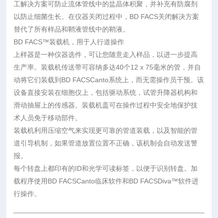
工解决方案可防止流体管线中的盐晶体积聚，并补充有防腐剂
以防止细菌生长。在仪器关闭过程中，BD FACS关闭解决方案
替代了所有样品和鞘液管线中的鞘液。
BD FACS™装载机，用于人行道操作
上样器是一种仪器选件，可让您随意走入样品，以进一步提高
生产率。装载机传送带可容纳多达40个12 x 75毫米的管，并自
动将它们装载到BD FACSCanto系统上，而无需操作员干预。该
设备直接安装在细胞仪上，包括驱动系统，试管升降器机构和
滑动抽屉上的传感器。装载机盖可在操作过程中安全地保护技
术人员免于移动部件。
装载机利用压缩空气来实现更可靠的管道装载，以及智能的管
道引导机制，如果管道放置位置不正确，该机制会自动发送警
报。
每个转盘上都印有的ID和光学可读标签，以便于识别转盘。加
载程序使用BD FACSCanto临床软件和BD FACSDiva™软件进
行操作。