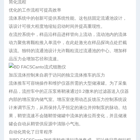
简化流程
优化的工作流程可提高效率
流体系统中的创新可提供系统性能。这包括固定流通池设计，
该设计可很大程度地缩短启动时间并提高重现性。
在流控系统中，样品沿样品进样管向上流动，流动池内的流体
动力聚焦将颗粒推入单流中，在此处激光在样品探询点处拦截
该流。独特的流通池设计允许颗粒流过流通池的中心。增加样
品压力会增加芯径和流速。
加压流体控制来自易于访问的独立流体推车的压力
流体推车可容纳操作和维护仪器所需的大型储液罐。为了采集
样品，流控车中的正压泵将鞘液通过0.2微米的过滤器送入仪器
内部的增压室内储气室。增压室使用动态反馈压力控制系统设
计来调节压力，从而保持几乎恒定的液位并抑制泵的脉动。结
果，鞘管流速不会随鞘管储罐中流体的液位而变化，并且储液
罐会自动从鞘管供应源中清除小气泡。
自动化简化了日常程序