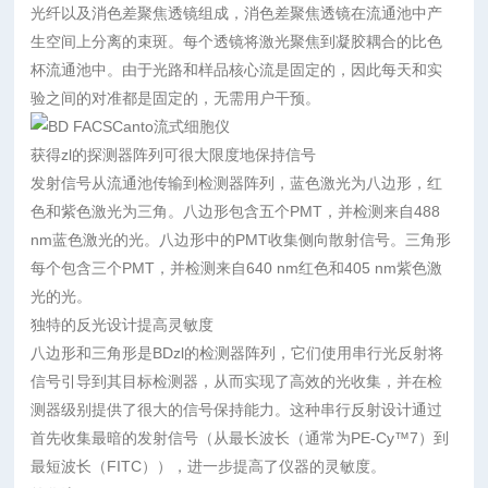
光纤以及消色差聚焦透镜组成，消色差聚焦透镜在流通池中产
生空间上分离的束斑。每个透镜将激光聚焦到凝胶耦合的比色
杯流通池中。由于光路和样品核心流是固定的，因此每天和实
验之间的对准都是固定的，无需用户干预。
获得zl的探测器阵列可很大限度地保持信号
发射信号从流通池传输到检测器阵列，蓝色激光为八边形，红
色和紫色激光为三角。八边形包含五个PMT，并检测来自488
nm蓝色激光的光。八边形中的PMT收集侧向散射信号。三角形
每个包含三个PMT，并检测来自640 nm红色和405 nm紫色激
光的光。
独特的反光设计提高灵敏度
八边形和三角形是BDzl的检测器阵列，它们使用串行光反射将
信号引导到其目标检测器，从而实现了高效的光收集，并在检
测器级别提供了很大的信号保持能力。这种串行反射设计通过
首先收集最暗的发射信号（从最长波长（通常为PE-Cy™7）到
最短波长（FITC）），进一步提高了仪器的灵敏度。