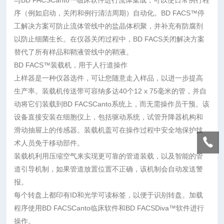
与BD FACSCanto™临床软件进行流体集成，可以使日常例行程
序（例如启动，关闭和例行清洁周期）自动化。BD FACS™停
工解决方案可防止流体管线中的盐晶体积聚，并补充有防腐剂
以防止细菌生长。在仪器关闭过程中，BD FACS关闭解决方案
替代了所有样品和鞘液管线中的鞘液。
BD FACS™装载机，用于人行道操作
上样器是一种仪器选件，可让您随意走入样品，以进一步提高
生产率。装载机传送带可容纳多达40个12 x 75毫米的管，并自
动将它们装载到BD FACSCanto系统上，而无需操作员干预。该
设备直接安装在细胞仪上，包括驱动系统，试管升降器机构和
滑动抽屉上的传感器。装载机盖可在操作过程中安全地保护技
术人员免于移动部件。
装载机利用压缩空气来实现更可靠的管道装载，以及智能的管
道引导机制，如果管道放置位置不正确，该机制会自动发送警
报。
每个转盘上都印有ID和光学可读标签，以便于识别转盘。加载
程序使用BD FACSCanto临床软件和BD FACSDiva™软件进行
操作。